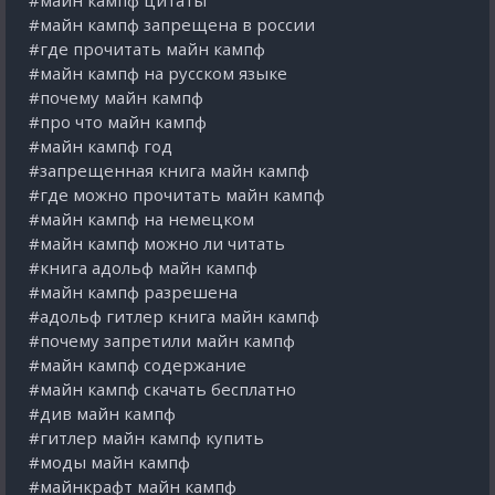
#майн кампф цитаты
#майн кампф запрещена в россии
#где прочитать майн кампф
#майн кампф на русском языке
#почему майн кампф
#про что майн кампф
#майн кампф год
#запрещенная книга майн кампф
#где можно прочитать майн кампф
#майн кампф на немецком
#майн кампф можно ли читать
#книга адольф майн кампф
#майн кампф разрешена
#адольф гитлер книга майн кампф
#почему запретили майн кампф
#майн кампф содержание
#майн кампф скачать бесплатно
#див майн кампф
#гитлер майн кампф купить
#моды майн кампф
#майнкрафт майн кампф