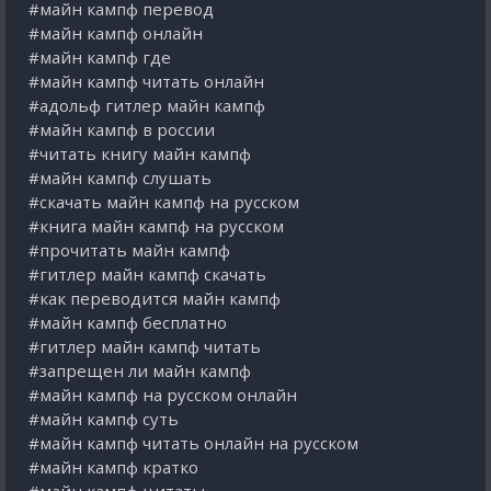
#майн кампф перевод
#майн кампф онлайн
#майн кампф где
#майн кампф читать онлайн
#адольф гитлер майн кампф
#майн кампф в россии
#читать книгу майн кампф
#майн кампф слушать
#скачать майн кампф на русском
#книга майн кампф на русском
#прочитать майн кампф
#гитлер майн кампф скачать
#как переводится майн кампф
#майн кампф бесплатно
#гитлер майн кампф читать
#запрещен ли майн кампф
#майн кампф на русском онлайн
#майн кампф суть
#майн кампф читать онлайн на русском
#майн кампф кратко