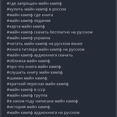
#где запрещен майн кампф
#купить майн кампф в россии
#майн кампф где книга
#майн кампф издания
#карта майн кампф
#майн кампф скачать бесплатно на русском
#майн кампф украина
#читать майн кампф на русском языке
#книга гитлера майн кампф на русском
#майн кампф аудиокнига скачать
#обложка майн кампф
#про что книга майн кампф
#слушать книгу майн кампф
#шаман майн кампф
#краткий пересказ майн кампф
#майн кампф в ссср
#майн кампф группа
#в каком году написана майн кампф
#история майн кампф
#майн кампф аудиокнига на русском