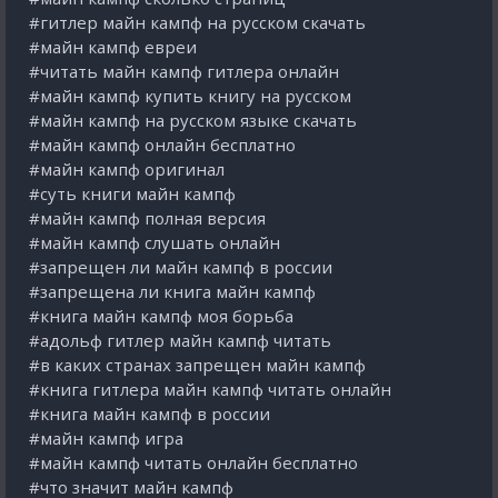
#гитлер майн кампф на русском скачать
#майн кампф евреи
#читать майн кампф гитлера онлайн
#майн кампф купить книгу на русском
#майн кампф на русском языке скачать
#майн кампф онлайн бесплатно
#майн кампф оригинал
#суть книги майн кампф
#майн кампф полная версия
#майн кампф слушать онлайн
#запрещен ли майн кампф в россии
#запрещена ли книга майн кампф
#книга майн кампф моя борьба
#адольф гитлер майн кампф читать
#в каких странах запрещен майн кампф
#книга гитлера майн кампф читать онлайн
#книга майн кампф в россии
#майн кампф игра
#майн кампф читать онлайн бесплатно
#что значит майн кампф