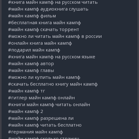
#книга майн кампф на русском читать
#майн кампф аудиокнига слушать
#майн кампф фильм
#бесплатная книга майн кампф
#майн кампф скачать торрент
#можно ли читать майн кампф в россии
#онлайн книга майн кампф
#подарил майн кампф
#книга майн кампф на русском языке
#майн кампф автор
#майн кампф главы
#можно ли купить майн кампф
#скачать бесплатно книгу майн кампф
#майн кампф тг
#гитлер майн кампф онлайн
#книги майн кампф читать онлайн
#майн кампф 2
#майн кампф разрешена ли
#майн кампф читать бесплатно
#германия майн кампф
#майн кампф сколько страниц