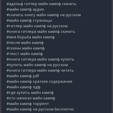
#адольф гитлер майн кампф скачать
#майн кампф аудио
#скачать книгу майн кампф на русском
#майн кампф страницы
#гитлер майн кампф на русском
#книга гитлера майн кампф скачать
#моя борьба майн кампф
#песня майн кампф
#скины майн кампф
#текст майн кампф
#книга гитлера майн кампф купить
#купить майн кампф на русском
#книга гитлера майн кампф читать
#майн кампф pdf
#майн кампф краткое содержание
#майн кампф пдф
#где купить майн кампф
#кто написал майн кампф
#майн кампф торрент
#майн кампф на русском бесплатно