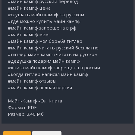
#майн кампф русский перевод
#майн кампф цена
#слушать майн кампф на русском
#где можно купить майн кампф
#майн кампф запрещена в рф
#майн кампф мем
#майн кампф моя борьба гитлер
#майн кампф читать русский бесплатно
#гитлер майн кампф читать на русском
#дедушка подарил майн кампф
#книга майн кампф запрещена в россии
#когда гитлер написал майн кампф
#майн кампф отзывы
#майн кампф полная версия
Майн-Кампф - Эл. Книга
Формат: PDF
Размер: 3.40 Мб