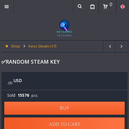
0
Shop
Keys Steam (17)
✅RANDOM STEAM KEY
USD
.
00
Sold
15576
pcs.
BUY
ADD TO CART