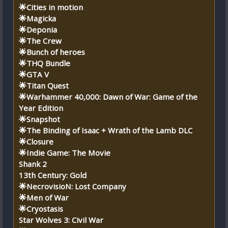
🌟Cities in motion
🌟Magicka
🌟Deponia
🌟The Crew
🌟Bunch of heroes
🌟THQ Bundle
🌟GTA V
🌟Titan Quest
🌟Warhammer 40,000: Dawn of War: Game of the
Year Edition
🌟Snapshot
🌟The Binding of Isaac + Wrath of the Lamb DLC
🌟Closure
🌟Indie Game: The Movie
Shank 2
13th Century: Gold
🌟NecrovisioN: Lost Company
🌟Men of War
🌟Cryostasis
Star Wolves 3: Civil War