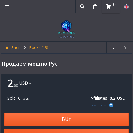
0
Shop
Books (19)
Продаём мощно Рус
2
USD
.
00
Sold
0
Affiliates
0,2
USD
pcs.
how to earn
BUY