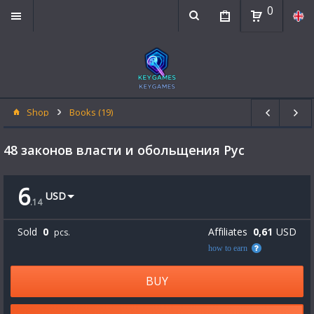
0
Shop
Books (19)
48 законов власти и обольщения Рус
6
USD
.
14
Sold
0
Affiliates
0,61
USD
pcs.
how to earn
BUY